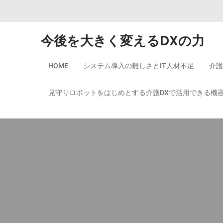
Skip to content
今後を大きく変えるDXの力
HOME
システム導入の難しさとIT人材不足
介護
見守りロボットをはじめとする介護DXで活用できる機